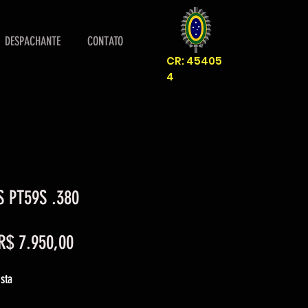
DESPACHANTE
CONTATO
CR: 45405
4
S PT59S .380
Preço
Preço
R$ 7.950,00
normal
promocional
sta