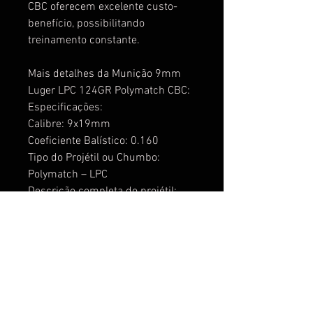
CBC oferecem excelente custo-
benefício, possibilitando
treinamento constante.
Mais detalhes da Munição 9mm
Luger LPC 124GR Polymatch CBC:
Especificações:
Calibre: 9x19mm
Coeficiente Balístico: 0.160
Tipo do Projétil ou Chumbo:
Polymatch – LPC
Descrição completa do projétil:
LPC – Ponta Plana Pintada
Peso do projétil em G: 8.030
Peso do Projétil em GR: 124
Material do estojo:Latão
Energia na boca (J): 459
Velocidade do Projétil no ponto de
medição em m/s: 338