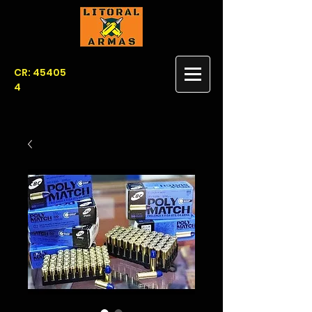
CR: 45405
4