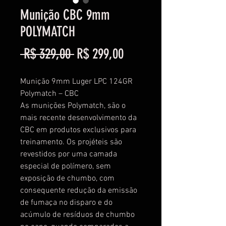
Munição CBC 9mm
POLYMATCH
Preço
Preço
 R$ 329,00 
R$ 299,00
normal
promocional
Munição 9mm Luger LPC 124GR
Polymatch – CBC
As munições Polymatch, são o
mais recente desenvolvimento da
CBC em produtos exclusivos para
treinamento. Os projéteis são
revestidos por uma camada
especial de polímero, sem
exposição de chumbo, com
consequente redução da emissão
de fumaça no disparo e do
acúmulo de resíduos de chumbo