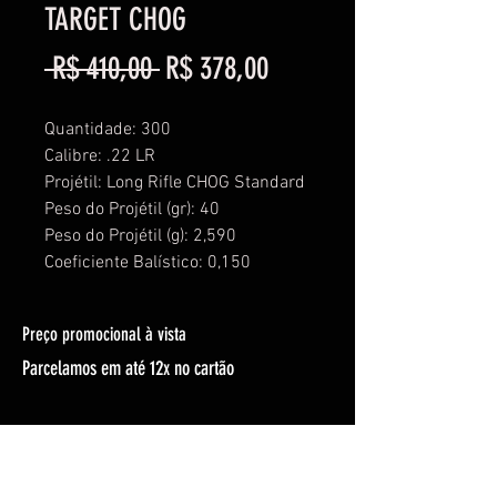
TARGET CHOG
Preço
Preço
 R$ 410,00 
R$ 378,00
normal
promocional
Quantidade: 300
Calibre: .22 LR
Projétil: Long Rifle CHOG Standard
Peso do Projétil (gr): 40
Peso do Projétil (g): 2,590
Coeficiente Balístico: 0,150
Preço promocional à vista
Parcelamos em até 12x no cartão
© 2026 por Litoral Armas