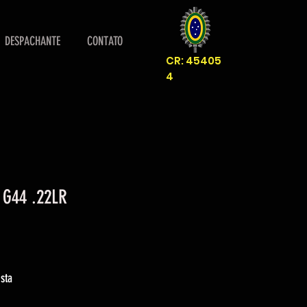
DESPACHANTE
CONTATO
CR: 45405
4
 G44 .22LR
eço
sta