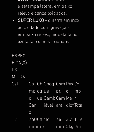
e
estampa lateral em baixo
relevo e
canos oxidados.
SUPER LUXO
- culatra em inox
ou oxidado
com gravação
em
baixo relevo, niquelada ou
oxidada
e canos oxidados.
ESPECI
FICAÇÕ
ES
MIURA I
Cal.
Co
Ch
Choq
Com
Pes
Co
mp
oq
ue
pr.
o
mp
r.
ue
Camb
Câm
Mé
r.
Can
iável
ara
dio*
Tota
o
l
12
760
Ca
*e*
76
3,7
119
mm
mb
mm
5kg
0m