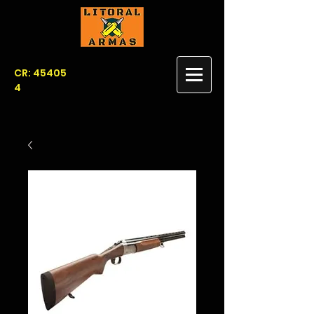
CR: 45405
4