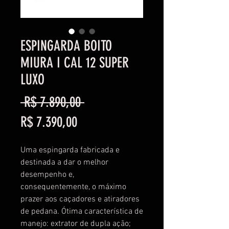
ESPINGARDA BOITO
MIURA I CAL 12 SUPER
LUXO
Preço
 R$ 7.890,00 
Preço
normal
R$ 7.390,00
promocional
Uma espingarda fabricada e
destinada a dar o melhor
desempenho e,
consequentemente, o máximo
prazer aos caçadores e atiradores
de pedana. Ótima característica de
manejo: extrator de dupla ação;