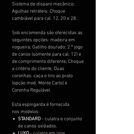
Sistema de disparo mecânico;
Agulhas retráteis; Choque
cambiável para cal. 12, 20 e 28.
Sob encomenda são oferecidas as
seguintes opções: madeira em
nogueira; Gatilho dourado; 2.º jogo
de canos (somente para cal. 12) e
de comprimento diferente; Choque
a critério do cliente; Duas
coronhas: caça e tiro ao prato
(opção mod. Monte Carlo) e
Coronha Regulável.
Esta espingarda é fornecida
nos
modelos:
STANDARD
- culatra e conjunto
de
canos oxidados.
LUXO
- culatra em inox